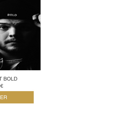
T BOLD
Prix
0€
TER